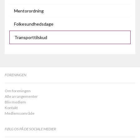
Mentorordning
Folkesundhedsdage
Transporttilskud
FORENINGEN
Om foreningen
Alle arrangementer
Bliv medlem
Kontakt
Medlemsområde
FØLG OS PÅ DE SOCIALE MEDIER