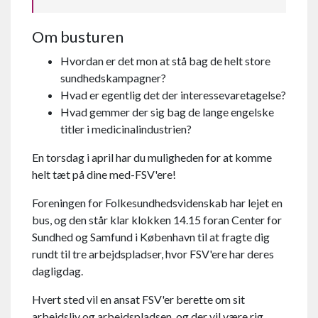
Om busturen
Hvordan er det mon at stå bag de helt store
sundhedskampagner?
Hvad er egentlig det der interessevaretagelse?
Hvad gemmer der sig bag de lange engelske
titler i medicinalindustrien?
En torsdag i april har du muligheden for at komme
helt tæt på dine med-FSV'ere!
Foreningen for Folkesundhedsvidenskab har lejet en
bus, og den står klar klokken 14.15 foran Center for
Sundhed og Samfund i København til at fragte dig
rundt til tre arbejdspladser, hvor FSV'ere har deres
dagligdag.
Hvert sted vil en ansat FSV'er berette om sit
arbejdsliv og arbejdspladsen, og der vil være rig