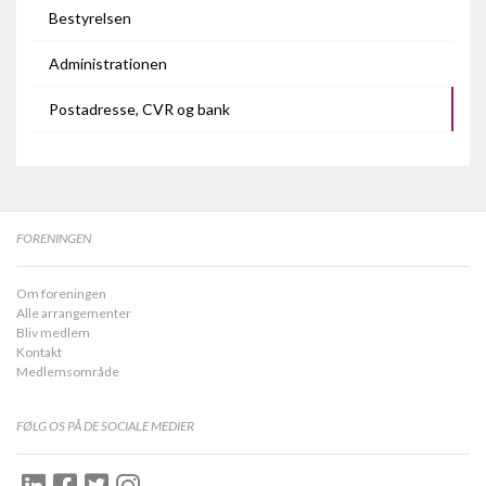
Bestyrelsen
Administrationen
Postadresse, CVR og bank
FORENINGEN
Om foreningen
Alle arrangementer
Bliv medlem
Kontakt
Medlemsområde
FØLG OS PÅ DE SOCIALE MEDIER